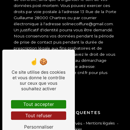
données post-mortem. Vous pouvez exercer ces
droits par voie postale à l'adresse 13 Rue de la Porte
Guillaume 28000 Chartres ou par courrier
électronique à l'adresse solinecoiffure@gmail.com.
Un justificatif d'identité pourra vous être demandé.
Nous conservons vos données pendant la période
de prise de contact puis pendant la durée de
prescription légale aux fins probatoires et de
gestion des contentieux. Vous avez le droit de vous
inscrire sur la liste d'opposition au démarchage
téléphonique, disponible à cette adresse:
Ce site utilise des cookies
Bloctel.gouv.fr
. Consultez le site cnil.fr pour plus
et vous donne le contrôle
d’informations sur vos droits.
sur ceux que vous
souhaitez activer
Tout accepter
RECHERCHES FRÉQUENTES
Tout refuser
©
Vistalid
- 2026 - Tous droits réservés -
Mentions légales
-
Personnaliser
Gestion des cookies