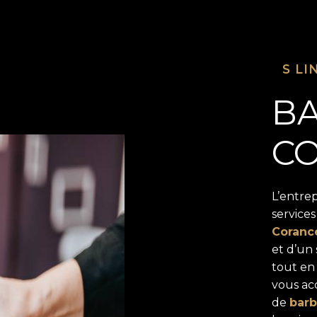
S LI
BA
C
L’entre
service
Coranc
et d’un 
tout en
vous ac
de
barb