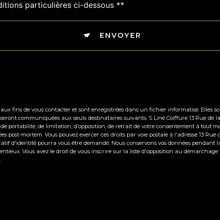
itions particulières ci-dessous **
ENVOYER
 fins de vous contacter et sont enregistrées dans un fichier informatisé. Elles sont
 seront communiquées aux seuls destinataires suivants: S Line Coiffure 13 Rue de 
t, de portabilité, de limitation, d’opposition, de retrait de votre consentement à to
nées post-mortem. Vous pouvez exercer ces droits par voie postale à l'adresse 13 Ru
icatif d'identité pourra vous être demandé. Nous conservons vos données pendant l
tentieux. Vous avez le droit de vous inscrire sur la liste d'opposition au démarchage
.