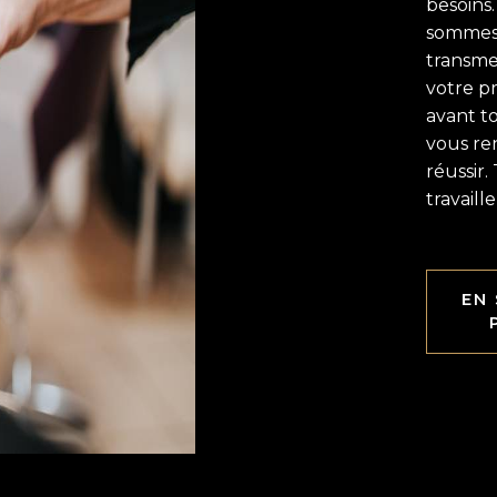
besoins.
sommes 
transme
votre p
avant to
vous re
réussir.
travaill
EN