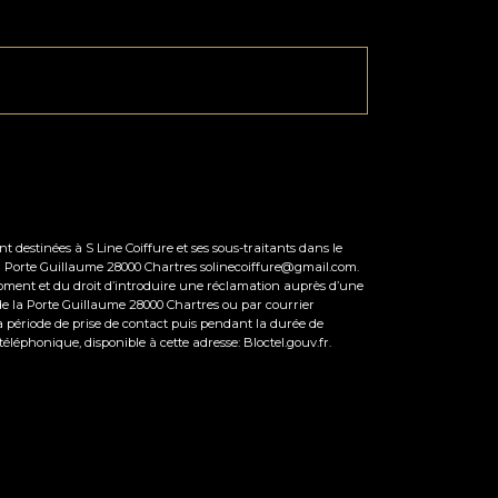
 destinées à S Line Coiffure et ses sous-traitants dans le
la Porte Guillaume 28000 Chartres solinecoiffure@gmail.com.
ut moment et du droit d’introduire une réclamation auprès d’une
e de la Porte Guillaume 28000 Chartres ou par courrier
a période de prise de contact puis pendant la durée de
 téléphonique, disponible à cette adresse:
Bloctel.gouv.fr
.