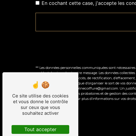
En cochant cette case, j'accepte les cond
** Les données personnelles communiquées sont nécessaires aux
seul but de répondre à votre message. Les données collectées
Vous disposez de droits d’accès, de rectification, d’effacemen
autorité de contrôle, ainsi que d’organiser le sort de vos don
électronique à l'adresse solinecoiffure@gmail.com. Un justif
prescription légale aux fins probatoires et de gestion des con
Ce site utilise des cookies
Consultez le site cnil.fr pour plus d’informations sur vos droits
et vous donne le contrôle
sur ceux que vous
souhaitez activer
Tout accepter