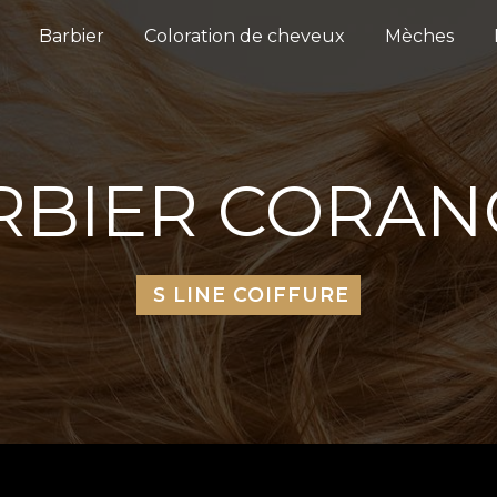
Barbier
Coloration de cheveux
Mèches
RBIER CORAN
S LINE COIFFURE