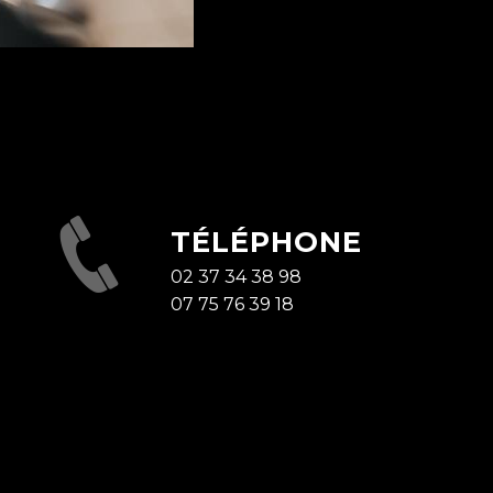
TÉLÉPHONE
02 37 34 38 98
07 75 76 39 18