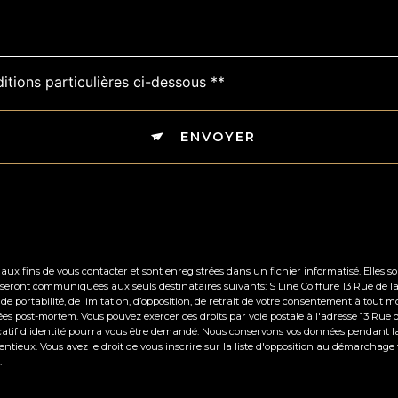
itions particulières ci-dessous **
ENVOYER
 fins de vous contacter et sont enregistrées dans un fichier informatisé. Elles sont
 seront communiquées aux seuls destinataires suivants: S Line Coiffure 13 Rue de 
t, de portabilité, de limitation, d’opposition, de retrait de votre consentement à to
nées post-mortem. Vous pouvez exercer ces droits par voie postale à l'adresse 13 Ru
icatif d'identité pourra vous être demandé. Nous conservons vos données pendant l
tentieux. Vous avez le droit de vous inscrire sur la liste d'opposition au démarchage
.