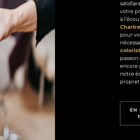
satisfa
votre p
à l’écou
Chartr
pour vo
nécessai
coloris
passion
encore p
notre éq
propret
EN