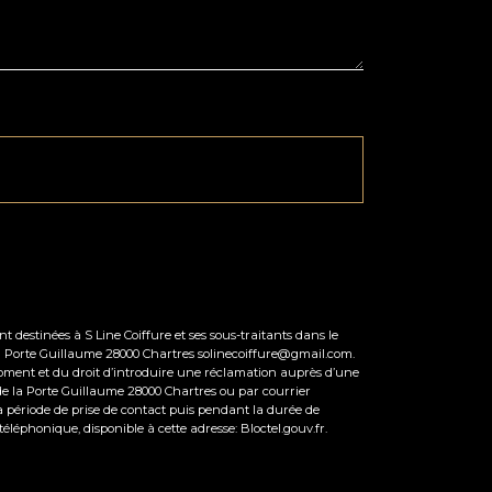
 destinées à S Line Coiffure et ses sous-traitants dans le
la Porte Guillaume 28000 Chartres solinecoiffure@gmail.com.
ut moment et du droit d’introduire une réclamation auprès d’une
e de la Porte Guillaume 28000 Chartres ou par courrier
a période de prise de contact puis pendant la durée de
 téléphonique, disponible à cette adresse:
Bloctel.gouv.fr
.