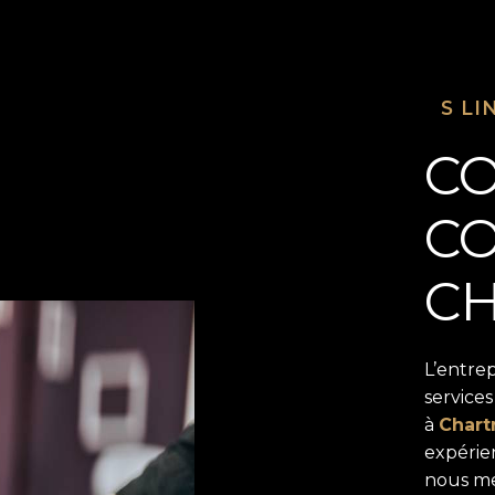
S LI
CO
CO
C
L’entre
service
à
Chart
expérien
nous me