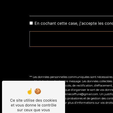
En cochant cette case, j'accepte les cond
** Les données personnelles communiquées sont nécessaires aux
seul but de répondre à votre message. Les données collectées
Vous disposez de droits d’accès, de rectification, d’effacemen
autorité de contrôle, ainsi que d’organiser le sort de vos don
électronique à l'adresse solinecoiffure@gmail.com. Un justif
prescription légale aux fins probatoires et de gestion des con
Ce site utilise des cookies
Consultez le site cnil.fr pour plus d’informations sur vos droits
et vous donne le contrôle
sur ceux que vous