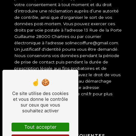
votre consentement à tout moment et du droit
d’introduire une réclamation auprès d’une autorité
de contrôle, ainsi que d’organiser le sort de vos
données post-mortem. Vous pouvez exercer ces
droits par voie postale à l'adresse 13 Rue de la Porte
Guillaume 28000 Chartres ou par courrier
électronique à l'adresse solinecoiffure@gmail.com.
Un justificatif d'identité pourra vous être demandé.
Nous conservons vos données pendant la période
de prise de contact puis pendant la durée de
prescription légale aux fins probatoires et de
gestion des contentieux. Vous avez le droit de vous
inscrire sur la liste d'opposition au démarchage
téléphonique, disponible à cette adresse:
Ce site utilise des cookies
Bloctel.gouv.fr
. Consultez le site cnil.fr pour plus
et vous donne le contrôle
d’informations sur vos droits.
sur ceux que vous
souhaitez activer
Tout accepter
RECHERCHES FRÉQUENTES