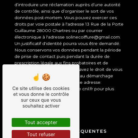
d’introduire une réclamation auprès d’une autorité
de contrôle, ainsi que d’organiser le sort de vos
données post-mortem. Vous pouvez exercer ces
droits par voie postale à l'adresse 13 Rue de la Porte
Guillaume 28000 Chartres ou par courrier
électronique à l'adresse solinecoiffure@gmail.com.
Un justificatif d'identité pourra vous être demandé.
Nous conservons vos données pendant la période
de prise de contact puis pendant la durée de
prescription légale aux fins probatoires et de
gestion des contentieux. Vous avez le droit de vous
inscrire sur la liste d'opposition au démarchage
téléphonique, disponible à cette adresse:
Ce site utilise des cookies
Bloctel.gouv.fr
. Consultez le site cnil.fr pour plus
et vous donne le contrôle
d’informations sur vos droits.
sur ceux que vous
souhaitez activer
Tout accepter
RECHERCHES FRÉQUENTES
Tout refuser