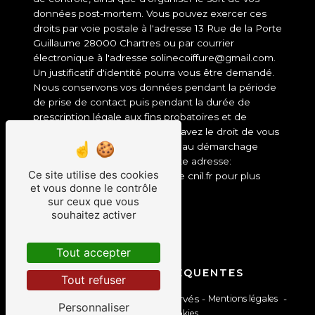
données post-mortem. Vous pouvez exercer ces
droits par voie postale à l'adresse 13 Rue de la Porte
Guillaume 28000 Chartres ou par courrier
électronique à l'adresse solinecoiffure@gmail.com.
Un justificatif d'identité pourra vous être demandé.
Nous conservons vos données pendant la période
de prise de contact puis pendant la durée de
prescription légale aux fins probatoires et de
gestion des contentieux. Vous avez le droit de vous
inscrire sur la liste d'opposition au démarchage
téléphonique, disponible à cette adresse:
Ce site utilise des cookies
Bloctel.gouv.fr
. Consultez le site cnil.fr pour plus
et vous donne le contrôle
d’informations sur vos droits.
sur ceux que vous
souhaitez activer
Tout accepter
RECHERCHES FRÉQUENTES
Tout refuser
©
Vistalid
- 2026 - Tous droits réservés -
Mentions légales
-
Personnaliser
Gestion des cookies