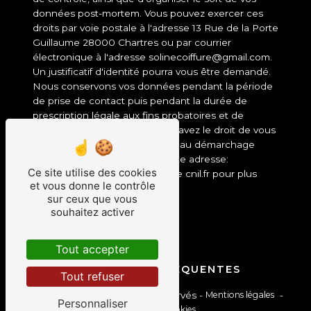
données post-mortem. Vous pouvez exercer ces
droits par voie postale à l'adresse 13 Rue de la Porte
Guillaume 28000 Chartres ou par courrier
électronique à l'adresse solinecoiffure@gmail.com.
Un justificatif d'identité pourra vous être demandé.
Nous conservons vos données pendant la période
de prise de contact puis pendant la durée de
prescription légale aux fins probatoires et de
gestion des contentieux. Vous avez le droit de vous
inscrire sur la liste d'opposition au démarchage
téléphonique, disponible à cette adresse:
Ce site utilise des cookies
Bloctel.gouv.fr
. Consultez le site cnil.fr pour plus
et vous donne le contrôle
d’informations sur vos droits.
sur ceux que vous
souhaitez activer
Tout accepter
RECHERCHES FRÉQUENTES
Tout refuser
©
Vistalid
- 2026 - Tous droits réservés -
Mentions légales
-
Personnaliser
Gestion des cookies