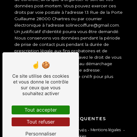
données post-mortem. Vous pouvez exercer ces
droits par voie postale à l'adresse 13 Rue de la Porte
Guillaume 28000 Chartres ou par courrier
électronique à l'adresse solinecoiffure@gmail.com.
Un justificatif d'identité pourra vous être demandé.
Nous conservons vos données pendant la période
de prise de contact puis pendant la durée de
prescription légale aux fins probatoires et de
gestion des contentieux. Vous avez le droit de vous
inscrire sur la liste d'opposition au démarchage
téléphonique, disponible à cette adresse:
Ce site utilise des cookies
Bloctel.gouv.fr
. Consultez le site cnil.fr pour plus
et vous donne le contrôle
d’informations sur vos droits.
sur ceux que vous
souhaitez activer
Tout accepter
RECHERCHES FRÉQUENTES
Tout refuser
©
Vistalid
- 2026 - Tous droits réservés -
Mentions légales
-
Personnaliser
Gestion des cookies